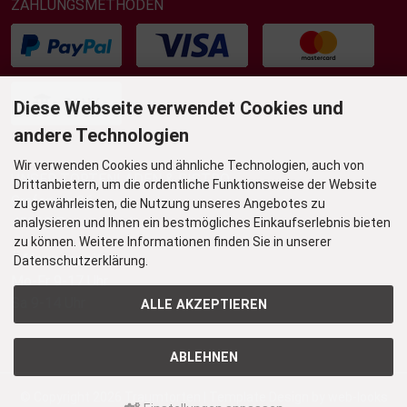
ZAHLUNGSMETHODEN
Diese Webseite verwendet Cookies und
andere Technologien
Wir verwenden Cookies und ähnliche Technologien, auch von
UNSER TORTENLADEN & BISTRO
Drittanbietern, um die ordentliche Funktionsweise der Website
Grafenstr. 36
zu gewährleisten, die Nutzung unseres Angebotes zu
45239 Essen-Werden
analysieren und Ihnen ein bestmögliches Einkaufserlebnis bieten
zu können. Weitere Informationen finden Sie in unserer
Öffnungszeiten
Datenschutzerklärung.
Mo-Fr 9-17 Uhr
Sa 9-14 Uhr
ALLE AKZEPTIEREN
ABLEHNEN
© Copyright 2026
Traumtorten
| Template Design by
web-looks