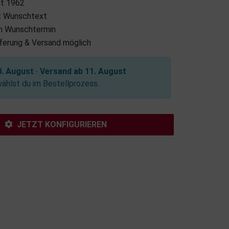
it 1962
it Wunschtext
m Wunschtermin
eferung & Versand möglich
. August · Versand ab 11. August
hlst du im Bestellprozess.
JETZT KONFIGURIEREN