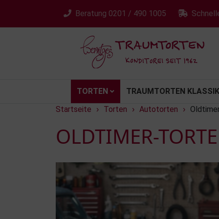
Beratung
0201 / 490 1005
Schnell
TORTEN
TRAUMTORTEN KLASSIK
Startseite
Torten
Autotorten
Oldtime
›
›
›
OLDTIMER-TORTE