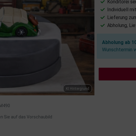
Konditorei se
Individuell m
Lieferung zu
Abholung, Li
Abholung ab 10
Wunschtermin wä
KI Hintergrund
: M490
en Sie auf das Vorschaubild