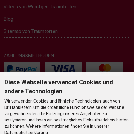
Videos von Werntges Traumtorten
Blog
Sitemap von Traumtorten
ZAHLUNGSMETHODEN
Diese Webseite verwendet Cookies und
andere Technologien
Wir verwenden Cookies und ähnliche Technologien, auch von
Drittanbietern, um die ordentliche Funktionsweise der Website
UNSER TORTENLADEN & BISTRO
zu gewährleisten, die Nutzung unseres Angebotes zu
Grafenstr. 36
analysieren und Ihnen ein bestmögliches Einkaufserlebnis bieten
zu können. Weitere Informationen finden Sie in unserer
45239 Essen-Werden
Datenschutzerklärung.