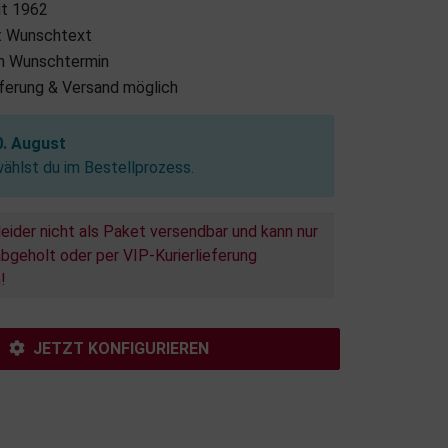
it 1962
it Wunschtext
m Wunschtermin
eferung & Versand möglich
0. August
hlst du im Bestellprozess.
leider nicht als Paket versendbar und kann nur
bgeholt oder per VIP-Kurierlieferung
!
JETZT KONFIGURIEREN