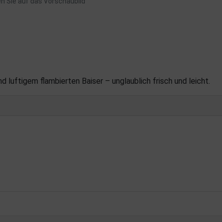
en Sie auf das Vorschaubild
 luftigem flambierten Baiser – unglaublich frisch und leicht.