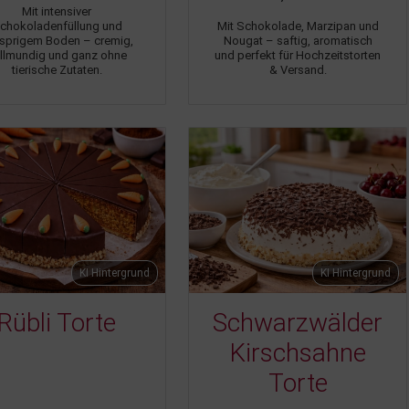
Mit intensiver
chokoladenfüllung und
Mit Schokolade, Marzipan und
sprigem Boden – cremig,
Nougat – saftig, aromatisch
llmundig und ganz ohne
und perfekt für Hochzeitstorten
tierische Zutaten.
& Versand.
KI Hintergrund
KI Hintergrund
Rübli Torte
Schwarzwälder
Kirschsahne
Torte