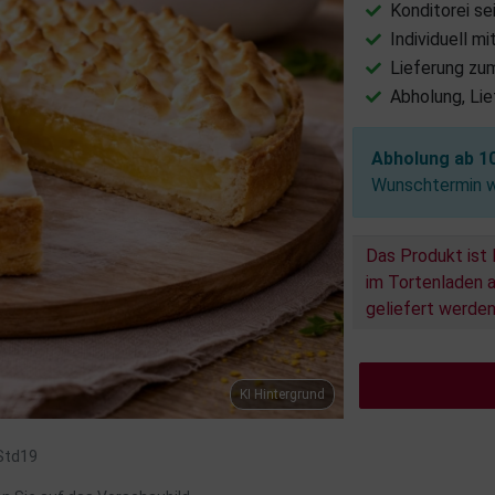
Konditorei se
Individuell m
Lieferung zu
Abholung, Li
Abholung ab 1
Wunschtermin wä
Das Produkt ist 
im Tortenladen a
geliefert werden
KI Hintergrund
 Std19