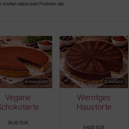
e stellen dabei kein Problem dar.
KI Hintergrund
KI bearbeitet
Vegane
Werntges
Schokotarte
Haustorte
56,00 EUR
64,00 EUR