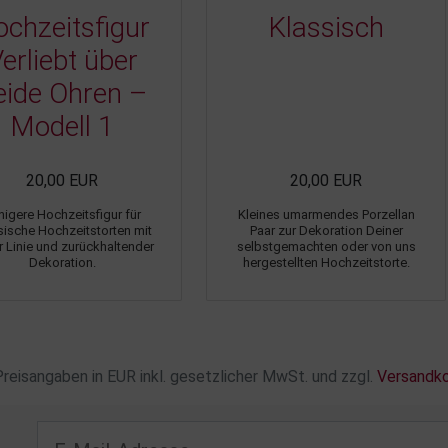
chzeitsfigur
Klassisch
erliebt über
eide Ohren –
Modell 1
20,00 EUR
20,00 EUR
higere Hochzeitsfigur für
Kleines umarmendes Porzellan
sische Hochzeitstorten mit
Paar zur Dekoration Deiner
r Linie und zurückhaltender
selbstgemachten oder von uns
Dekoration.
hergestellten Hochzeitstorte.
Preisangaben in EUR inkl. gesetzlicher MwSt. und zzgl.
Versandk