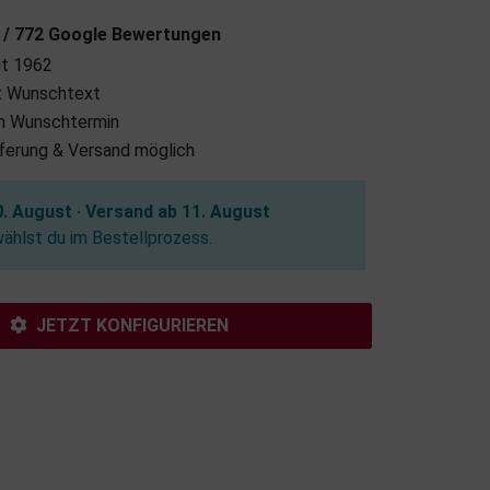
7 / 772 Google Bewertungen
it 1962
it Wunschtext
m Wunschtermin
eferung & Versand möglich
. August · Versand ab 11. August
hlst du im Bestellprozess.
JETZT KONFIGURIEREN