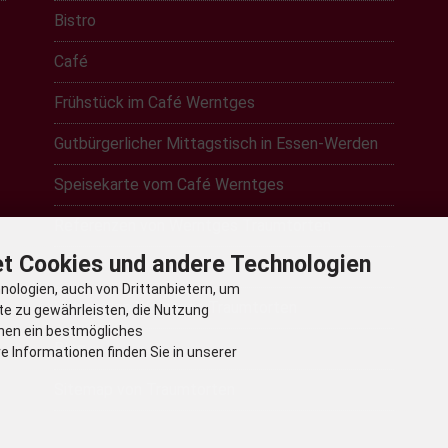
Bistro
Café
Frühstück im Café Werntges
Gutbürgerlicher Mittagstisch in Essen-Werden
Speisekarte vom Café Werntges
Referenzen von Werntges Traumtorten
t Cookies und andere Technologien
Galerie
ologien, auch von Drittanbietern, um
Videos von Werntges Traumtorten
te zu gewährleisten, die Nutzung
nen ein bestmögliches
Blog
e Informationen finden Sie in unserer
Sitemap von Traumtorten