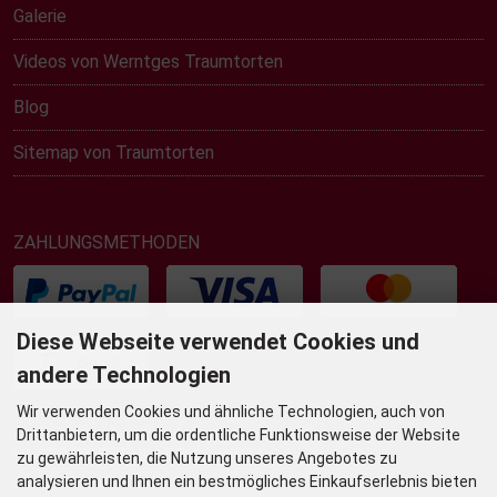
Galerie
Videos von Werntges Traumtorten
Blog
Sitemap von Traumtorten
ZAHLUNGSMETHODEN
Diese Webseite verwendet Cookies und
andere Technologien
Wir verwenden Cookies und ähnliche Technologien, auch von
Drittanbietern, um die ordentliche Funktionsweise der Website
UNSER TORTENLADEN & BISTRO
zu gewährleisten, die Nutzung unseres Angebotes zu
Grafenstr. 36
analysieren und Ihnen ein bestmögliches Einkaufserlebnis bieten