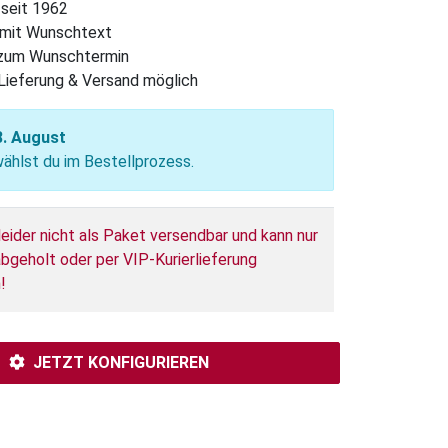
 seit 1962
l mit Wunschtext
 zum Wunschtermin
Lieferung & Versand möglich
8. August
hlst du im Bestellprozess.
leider nicht als Paket versendbar und kann nur
bgeholt oder per VIP-Kurierlieferung
!
JETZT KONFIGURIEREN