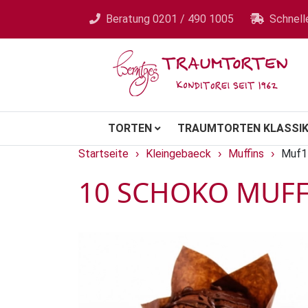
Beratung
0201 / 490 1005
Schnell
TORTEN
TRAUMTORTEN KLASSIK
Startseite
Kleingebaeck
Muffins
Muf1
›
›
›
10 SCHOKO MUFF