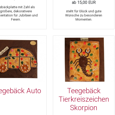
ab 15,00 EUR
ebäckplatte mit Zahl als
größere, dekorativere
steht für Glück und gute
sentation für Jubiläen und
Wünsche zu besonderen
Feiern.
Momenten.
egebäck Auto
Teegebäck
Tierkreiszeichen
Skorpion