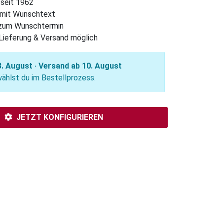
 seit 1962
l mit Wunschtext
 zum Wunschtermin
Lieferung & Versand möglich
. August · Versand ab 10. August
hlst du im Bestellprozess.
JETZT KONFIGURIEREN